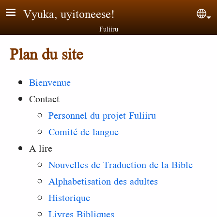
Aller au contenu principal
Vyuka, uyitoneese!
Sel
Fuliiru
Plan du site
Bienvenue
Contact
Personnel du projet Fuliiru
Comité de langue
A lire
Nouvelles de Traduction de la Bible
Alphabetisation des adultes
Historique
Livres Bibliques