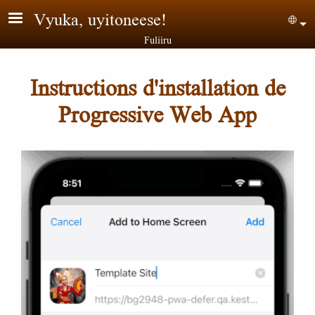
Aller au contenu principal
Vyuka, uyitoneese!
Sel
Fuliiru
Instructions d'installation de
Progressive Web App