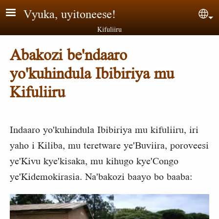
Aller au contenu principal
Vyuka, uyitoneese!
Sel
Kifuliiru
Abakozi be'ndaaro
yo'kuhindula Ibibiriya mu
Kifuliiru
Indaaro yo'kuhindula Ibibiriya mu kifuliiru, iri
yaho i Kiliba, mu teretware ye'Buviira, poroveesi
ye'Kivu kye'kisaka, mu kihugo kye'Congo
ye'Kidemokirasia. Na'bakozi baayo bo baaba: