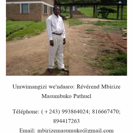
Umwimangizi we'ndaaro: Révérend Mbirize
Masumbuko Pathuel
Téléphone: (+243) 993864024; 816667470;
894417263
Email: mbirizemasumuko@gmail.com