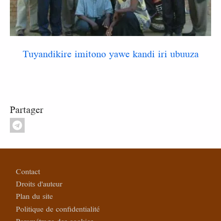
Tuyandikire imitono yawe kandi iri ubuuza
Partager
Pied de page
Contact
Droits d'auteur
Plan du site
Politique de confidentialité
Paramétrage des cookies